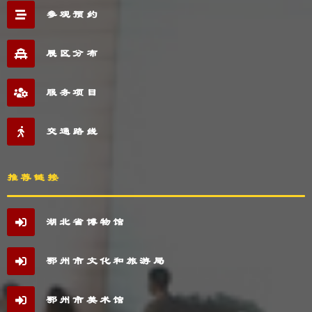
参观预约
展区分布
服务项目
交通路线
推荐链接
湖北省博物馆
鄂州市文化和旅游局
鄂州市美术馆