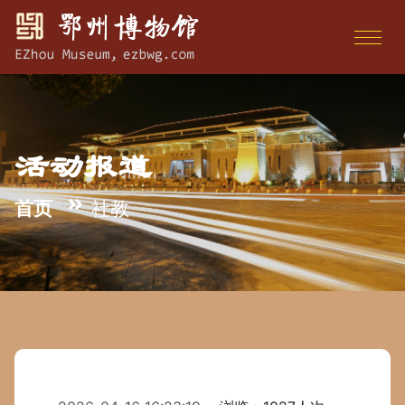
活动报道
首页
社教