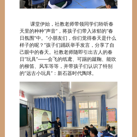
课堂伊始，社教老师带领同学们聆听春
天里的种种“声音”，将孩子们带入浓郁的“春
日氛围”中。“小朋友们，你们觉得春天是什么
样子的呢？”孩子们踊跃举手发言，分享了自
己眼中的春天。社教老师随即引出古人的春
日“玩具”——会飞的纸鸢、可踢的蹴鞠、能吹
的柳笛、风车等等，并带孩子们认识了特别
的“远古小玩具”：新石器时代陶球。