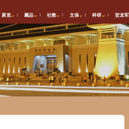
展览
藏品
社教
文保
科研
贺龙军