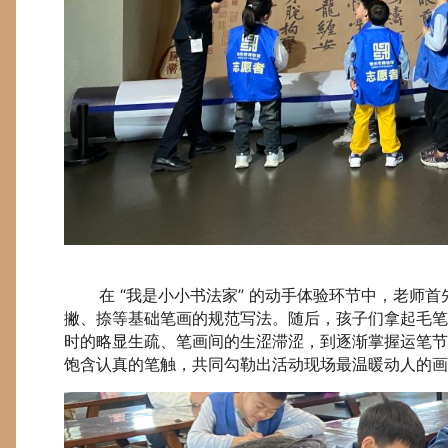
在 “我是小小书法家” 的动手体验环节中，老师首
撇、捺等基础笔画的规范写法。随后，孩子们拿起毛笔
时的略显生疏、笔画间的生涩滞涩，到逐渐掌握运笔节
饱含认真的笔触，共同勾勒出活动现场最温暖动人的画