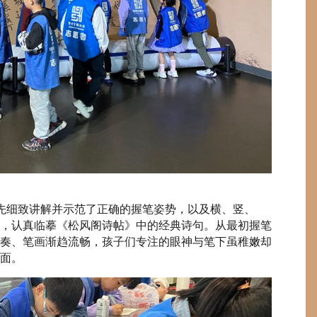
先细致讲解并示范了正确的握笔姿势，以及横、竖、
，认真临摹《松风阁诗帖》中的经典诗句。从最初握笔
奏、笔画渐趋流畅，孩子们专注的眼神与笔下虽稚嫩却
面。