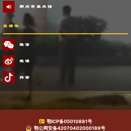
鄂州市美术馆
自媒体
微信
微博
抖音
鄂ICP备05010881号
鄂公网安备42070402000189号