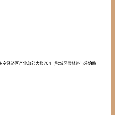
临空经济区产业总部大楼704（鄂城区儒林路与茨塘路