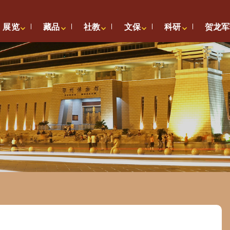
展览
藏品
社教
文保
科研
贺龙军