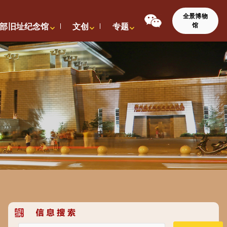
全景博物
馆
部旧址纪念馆
文创
专题