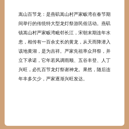
嵩山百节龙：是燕矶嵩山村严家畈湾在春节期
间举行的传统特大型龙灯祭游民俗活动。燕矶
镇嵩山村严家畈湾毗邻长江，宋朝末期连年水
患，相传有一百余丈长的黄龙，从天而降潜入
该地黄湖，是为吉祥。严家先祖率众拜祭，并
立下承诺，它年若风调雨顺、五谷丰登、人丁
兴旺，必扎百节龙灯祭谢神龙。果然，随后连
年丰多欠少，严家逐渐兴旺发达。