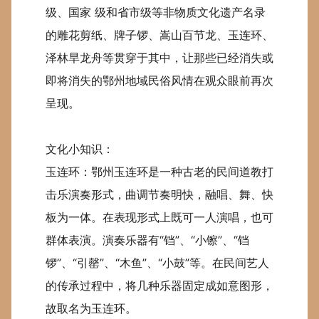
级、国家 级和省市级等非物质文化遗产名录
的雕花剪纸、牌子锣、嵩山百节龙、玉连环、
泽林旱龙舟等贯穿于其中，让那些已经消失或
即将消失的鄂州地域民俗风情在观众眼前再次
呈现。
文化小知识：
玉连环：鄂州玉连环是一种古老的民间道教打
击乐演奏形式，曲调节奏明快，融唱、舞、快
板为一体。在表现形式上既可一人演唱，也可
群体表演。演奏乐器有“铛”、“小镲”、“铛
锣”、“引罄”、“木鱼”、“小鼓”等。在民间艺人
的传承过程中，将几种乐器固定成如意图形，
故取名为玉连环。