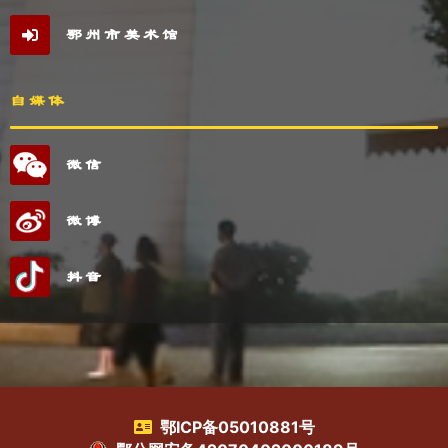
鄂州市美术馆
自媒体
微信
微博
抖音
鄂ICP备05010881号