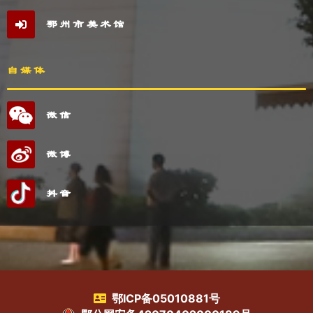
鄂州市美术馆
自媒体
微信
微博
抖音
鄂ICP备05010881号