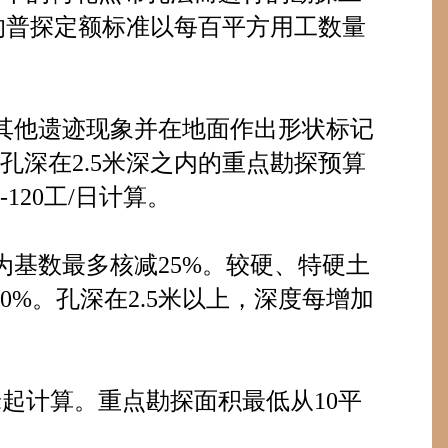
的普探定额标准以每百平方用工数量
其他遗迹现象并在地面作出形状标记
孔深在
2.5
米
深之内的重点勘探预算
-120
工
/
日计算。
为基数最多核减
25%
。较硬、特硬土
50%
。孔深在
2.5
米
以上，深度每增加
米
起计算。重点勘探面积最低从
10
平