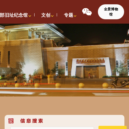
全景博物
馆
部旧址纪念馆
文创
专题