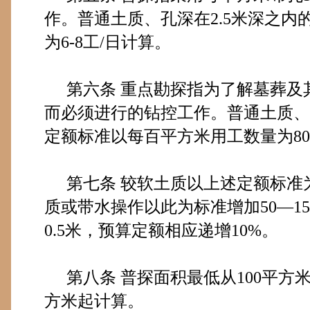
作。普通土质、孔深在
2.5
米
深之内
为
6-8
工
/
日计算。
第六条
重点勘探指为了解墓葬及
而必须进行的钻控工作。普通土质、
定额标准以每百平方米用工数量为
80
第七条
较软土质以上述定额标准
质或带水操作以此为标准增加
50
—
1
0.5
米
，预算定额相应递增
10%
。
第八条
普探面积最低从
100
平方
方米
起计算。