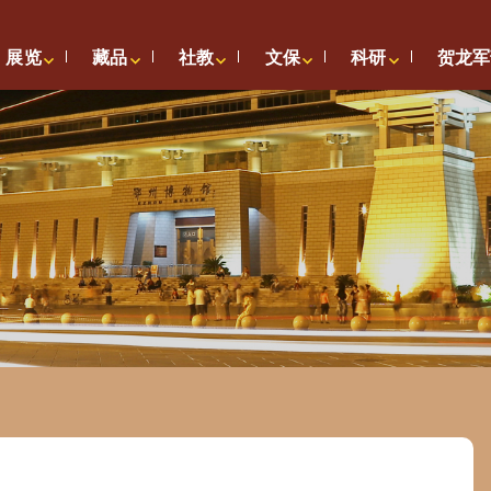
展览
藏品
社教
文保
科研
贺龙军