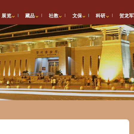
展览
藏品
社教
文保
科研
贺龙军