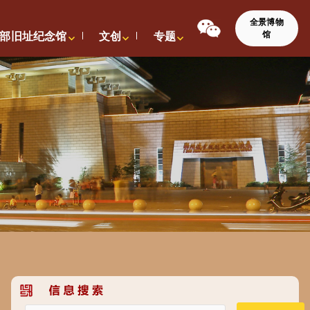
全景博物
馆
部旧址纪念馆
文创
专题