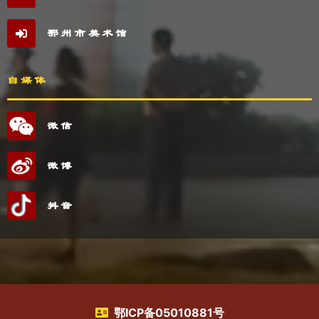
鄂州市美术馆
自媒体
微信
微博
抖音
鄂ICP备05010881号