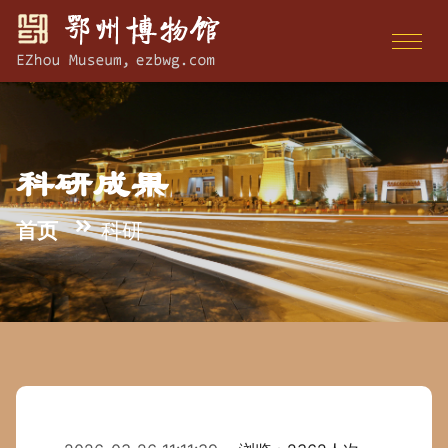
科研成果
首页
科研