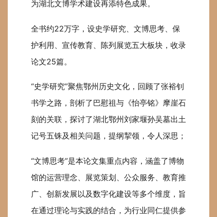
为湖北文博学术建设再添特色成果。
全书约22万字，设史学研究、文博思考、保
护利用、宣传教育、陈列展览五大板块，收录
论文25篇。
“史学研究”聚焦鄂州历史文化，回顾了张裕钊
书学之路，剖析了巴慰祖与《怡亭铭》摩崖石
刻的关联，探讨了湖北鄂州刘家堰孙吴墓出土
记号五铢及相关问题，提纲挈领，令人深思；
“文博思考”是本论文集重点内容，涵盖了博物
馆的运营理念、展览策划、公众服务、教育推
广、创新发展以及数字化建设等多个维度，旨
在通过理论与实践的结合，为行业同仁提供参