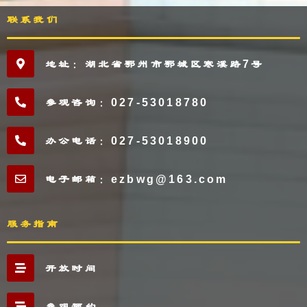
联系我们
地址：湖北省鄂州市鄂城区寒溪路7号
参观咨询：027-53018780
办公电话：027-53018900
电子邮箱：ezbwg@163.com
服务指南
开放时间
参观预约