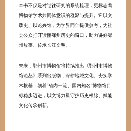
本书不仅是对过往研究的系统梳理，更标志着
博物馆学术共同体意识的凝聚与提升。它以文
载史、以论兴馆，为学界同仁提供参考，为社
会公众打开读懂鄂州历史的窗口，助力讲好鄂
州故事、传承长江文明。
未来，鄂州市博物馆将持续推出《鄂州市博物
馆论丛》系列出版物，深耕地域文化、夯实学
术根基，朝着“省内一流、国内知名”博物馆目
标稳步迈进，以文博力量守护历史根脉、赋能
文化传承创新。