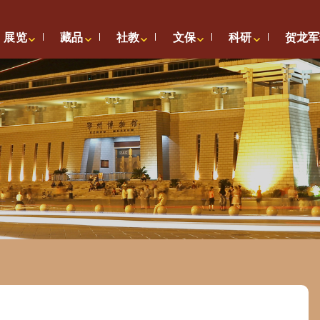
展览
藏品
社教
文保
科研
贺龙军