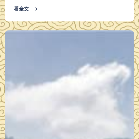
织评审组，坚持公平、公正、公开的原则，于2026年6月25日
看全文
⟶
09:00对符合条件的供应商（3家）递交的密封文件进行拆封，
按照询价原则（有效报价最低的报价单位为中标人），现将中
标信息公示如下： 中标单位：鄂州市中和画苑美术设计中心
中标金额：19853元 公示时间：1个工作日 …