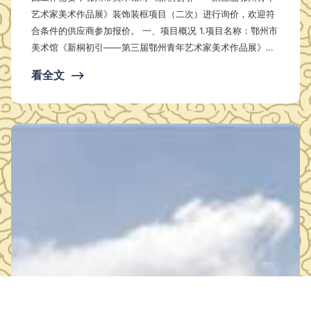
艺术家美术作品展》装饰装框项目（二次）进行询价，欢迎符
合条件的供应商参加报价。 一、项目概况 1.项目名称：鄂州市
美术馆《新桐初引——第三届鄂州青年艺术家美术作品展》装
饰装框项目（二次） 2.采购内容：具体内容和相关要求详见附
看全文
⟶
件 3.预算金额：2.590万 4.最高限价：2.590万 3.完工时间：
合同签订10个工作日内（中标后3个工作日内中标供应商与采
购人签订合同） 二、供应商资格要求 1.具备《政府采购法》第
二十二条规定的基本条件 （1）具有独立…