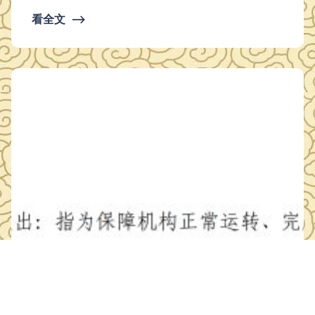
面花岗石破损、脱胶处维修加固；陈列楼北侧阙楼横梁脱落花
看全文
⟶
岗石更换 平方 3 2 附楼屋面天沟清理、排水管疏通 8条排水管
道（虹吸管）、天沟（沟长70m、宽0.35m、深0.5m）人工疏
通及淤泥、杂物清理…