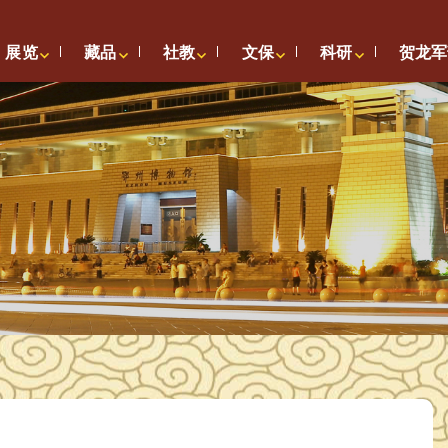
展览
藏品
社教
文保
科研
贺龙军