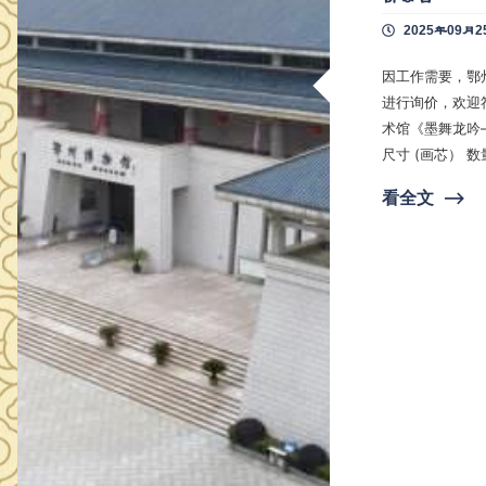
2025年09月2
因工作需要，鄂
进行询价，欢迎符合条件的供应
术馆《墨舞龙吟——陈墨龙
尺寸 (画芯） 数量 备注 1 手工精裱镜芯，四周绫边（边宽不低于 15cm)，背板式装
裱：硬实木板+龙骨结
看全文
⟶
7 背…