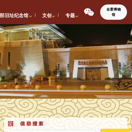
全景博物
馆
部旧址纪念馆
文创
专题