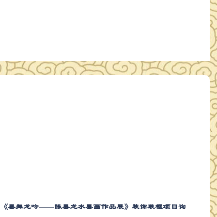
馆《墨舞龙吟——陈墨龙水墨画作品展》装饰装框项目询