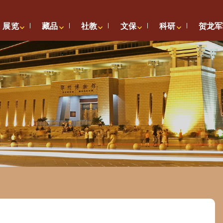
展览
藏品
社教
文保
科研
贺龙军