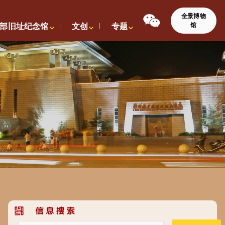
全景博物
馆
部旧址纪念馆
文创
专题