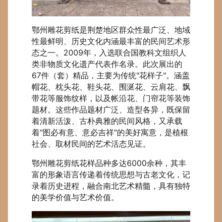
鄂州雕花剪纸是荆楚地区群众性最广泛、地域
性最鲜明、历史文化内涵最丰富的民间艺术形
态之一。2009年，入选联合国教科文组织人
类非物质文化遗产代表作名录。此次展出的
67件（套）精品，主要为传统"花样子"。涵盖
帽花、枕头花、鞋头花、围涎花、云肩花、飘
带花等服饰纹样，以及帐沿花、门帘花等装饰
题材。这些作品题材广泛、造型各异，既保留
着清新活泼、古朴典雅的民间风格，又承载
着"图必有意、意必吉祥"的美好寓意，是植根
社会、取材民间的艺术活态见证。
鄂州雕花剪纸花样品种多达6000余种，其丰
富的形象语言传递着传统思想与古老文化，记
录着历史进程，融合南北艺术精髓，具有独特
的美学价值与艺术价值。