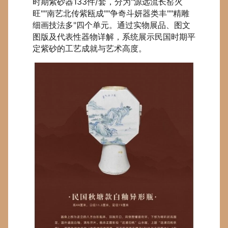
时期紫砂器133件/套，分为"源远流长窑火
旺""南艺北传紫瓯成""争奇斗妍器类丰""精雕
细画技法多"四个单元。通过实物展品、图文
图版及代表性器物详解，系统展示民国时期平
定紫砂的工艺成就与艺术高度。