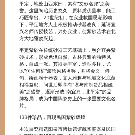
平定，地处山西东部，素有"文献名邦"之美
誉。这里陶冶历史悠久，原料质优量丰，能工
巧匠辈出。20世纪初，在实业救国思潮影响
下，平定地方人士积极推动砂器改良，延请宜
兴名师传授技艺，兴办实业，使紫砂艺术在北
方大地蓬勃兴起。
平定紫砂在传统砂器工艺基础上，融合宜兴紫
砂技术，形成色泽自然、古朴典雅的独特风
格，自成一派。其器类丰富，造型多样，尤
以"仿生树桩"装饰风格著称，并将金文、诗
句、绘画融于器表，文人雅趣与地域文化底蕴
相得益彰。问世后即享有"堪与南制货品相媲
美"之盛誉，逐渐形成"南宜兴，北平定"的品
牌格局，成为中国陶瓷史上的一张重要文化名
片。
133件珍品，再现民国紫砂辉煌
本次展览精选阳泉市博物馆馆藏陶瓷器及民国