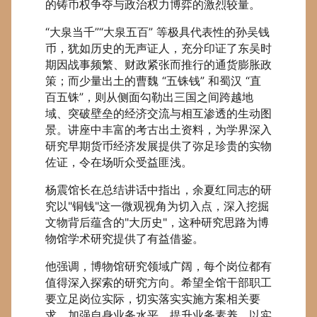
的铸币权争夺与政治权力博弈的激烈较量。
“大泉当千”“大泉五百” 等极具代表性的孙吴钱
币，犹如历史的无声证人，充分印证了东吴时
期因战事频繁、财政紧张而推行的通货膨胀政
策；而少量出土的曹魏 “五铢钱” 和蜀汉 “直
百五铢”，则从侧面勾勒出三国之间跨越地
域、突破壁垒的经济交流与相互渗透的生动图
景。讲座中丰富的考古出土资料，为学界深入
研究早期货币经济发展提供了弥足珍贵的实物
佐证，令在场听众受益匪浅。
杨震馆长在总结讲话中指出，余夏红同志的研
究以"铜钱"这一微观视角为切入点，深入挖掘
文物背后蕴含的"大历史"，这种研究思路为博
物馆学术研究提供了有益借鉴。
他强调，博物馆研究领域广阔，每个岗位都有
值得深入探索的研究方向。希望全馆干部职工
要立足岗位实际，切实落实实施方案相关要
求，加强自身业务水平、提升业务素养。以实