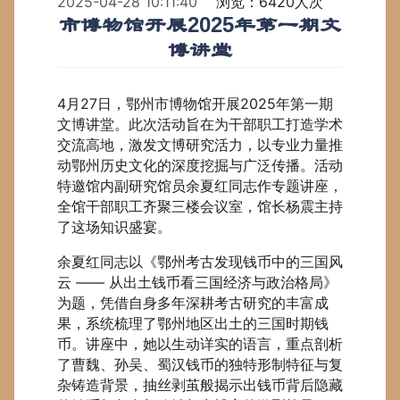
2025-04-28 10:11:40
浏览：6420人次
市博物馆开展2025年第一期文
博讲堂
4月27日，鄂州市博物馆开展2025年第一期
文博讲堂。此次活动旨在为干部职工打造学术
交流高地，激发文博研究活力，以专业力量推
动鄂州历史文化的深度挖掘与广泛传播。活动
特邀馆内副研究馆员余夏红同志作专题讲座，
全馆干部职工齐聚三楼会议室，馆长杨震主持
了这场知识盛宴。
余夏红同志以《鄂州考古发现钱币中的三国风
云 —— 从出土钱币看三国经济与政治格局》
为题，凭借自身多年深耕考古研究的丰富成
果，系统梳理了鄂州地区出土的三国时期钱
币。讲座中，她以生动详实的语言，重点剖析
了曹魏、孙吴、蜀汉钱币的独特形制特征与复
杂铸造背景，抽丝剥茧般揭示出钱币背后隐藏