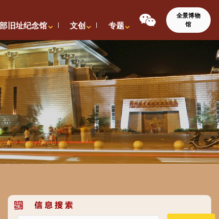
全景博物
馆
部旧址纪念馆
文创
专题