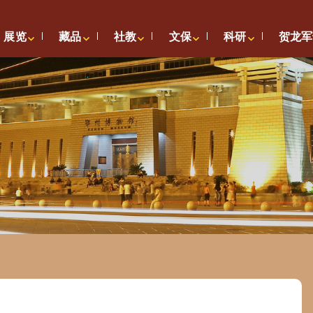
展览
藏品
社教
文保
科研
贺龙军